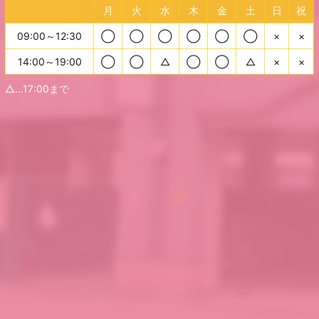
月
火
水
木
金
土
日
祝
09:00～12:30
◯
◯
◯
◯
◯
◯
×
×
14:00～19:00
◯
◯
△
◯
◯
△
×
×
△…17:00まで