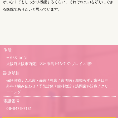
がいなくてもしっかり機能するくらい、それぞれの力を頼りにでき
る医院でありたいと思っています。
住所
〒555-0031
大阪府大阪市西淀川区出来島1-13-7 K’sプレイス1階
診療項目
保険診療 / 入れ歯・義歯 / 虫歯 / 歯周病 / 親知らず / 歯科口腔
外科
/ 噛み合わせ / 予防診療 / 歯科検診 / 訪問歯科診療
/ クリ
ーニング
電話番号
06-6476-7131